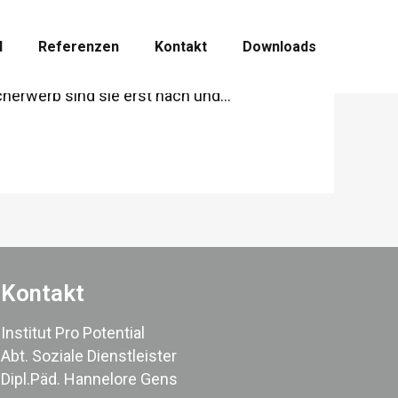
 handeln
l
Referenzen
Kontakt
Downloads
 die Kinder sind, desto eher drücken Sie ihre
erwerb sind sie erst nach und...
Kontakt
Institut Pro Potential
Abt. Soziale Dienstleister
Dipl.Päd. Hannelore Gens