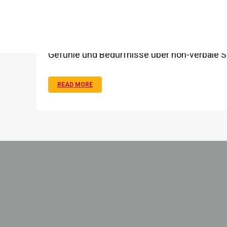
08 Okt.
Die Signale des Kinde
„Was will das Kind gerade, was braucht es jet
Gefühle und Bedürfnisse über non-verbale S
READ MORE