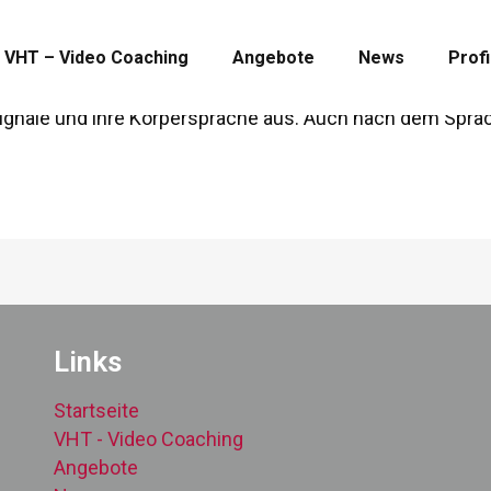
s verstehen und entwicklungsfördernd
VHT – Video Coaching
Angebote
News
Profi
zt von mir?“ ist die Leitfrage dieses Seminars. Je jünger
ignale und ihre Körpersprache aus. Auch nach dem Sprach
Links
Startseite
VHT - Video Coaching
Angebote