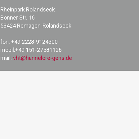
Rheinpark Rolandseck
Bonner Str. 16
53424 Remagen-Rolandseck
fon: +49 2228-9124300
mobil:+49 151-27581126
mail:
vht@hannelore-gens.de