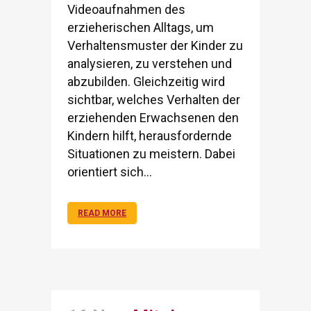
Videoaufnahmen des
erzieherischen Alltags, um
Verhaltensmuster der Kinder zu
analysieren, zu verstehen und
abzubilden. Gleichzeitig wird
sichtbar, welches Verhalten der
erziehenden Erwachsenen den
Kindern hilft, herausfordernde
Situationen zu meistern. Dabei
orientiert sich...
READ MORE