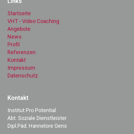
Links
Startseite
VHT - Video Coaching
Angebote
News
Profil
Referenzen
Kontakt
Impressum
Datenschutz
Kontakt
Institut Pro Potential
Abt. Soziale Dienstleister
Dipl.Päd. Hannelore Gens